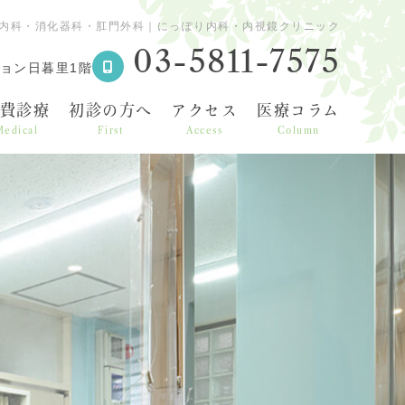
内科・消化器科・肛門外科｜にっぽり内科・内視鏡クリニック
03-5811-7575
ョン日暮里1階
費診療
初診の方へ
アクセス
医療コラム
Medical
First
Access
Column