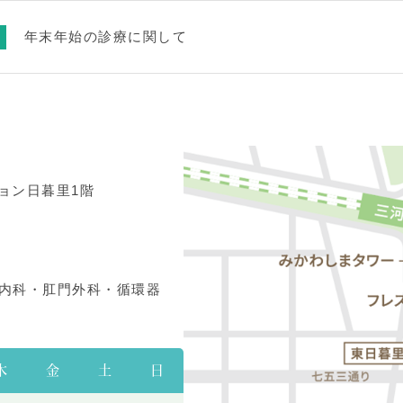
年末年始の診療に関して
ョン日暮里1階
内科・肛門外科・循環器
木
金
土
日