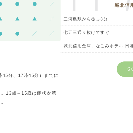
●
●
●
／
▲
▲
▲
／
三河島駅から徒歩3分
七五三通り抜けてすぐ
●
●
／
／
城北信用金庫、なごみホテル 日
G
45分、17時45分）までに
。13歳～15歳は症状次第
い。