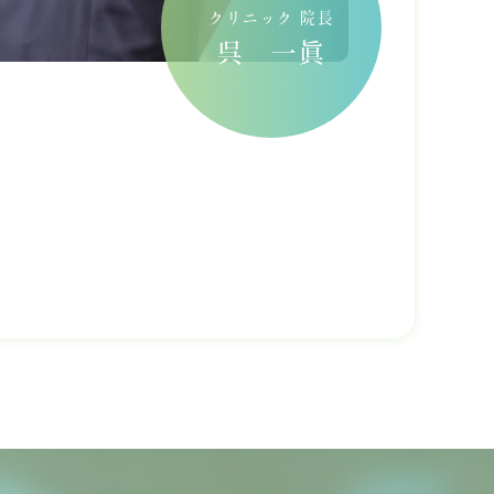
クリニック 院長
呉 一眞