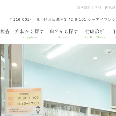
三河島駅｜内科・内視鏡
〒116-0014
荒川区東日暮里3-42-8-101
シーアイマンシ
鏡検査
症状から探す
病名から探す
健康診断
自
copy
Symptom
Disease
Health Check