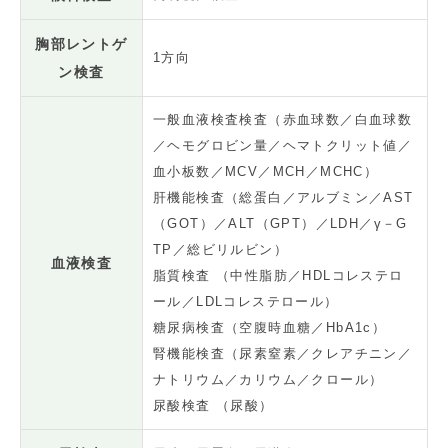
胸部レントゲ
1方向
ン検査
一般血液検査検査（赤血球数／白血球数
／ヘモグロビン量／ヘマトクリット値／
血小板数／MCV／MCH／MCHC）
肝機能検査（総蛋白／アルブミン／AST
（GOT）／ALT（GPT）／LDH／γ－G
TP／総ビリルビン）
血液検査
脂質検査 （中性脂肪／HDLコレステロ
ール／LDLコレステロール）
糖尿病検査（空腹時血糖／HbA1c）
腎機能検査（尿素窒素／クレアチニン／
ナトリウム／カリウム／クロール）
尿酸検査 （尿酸）