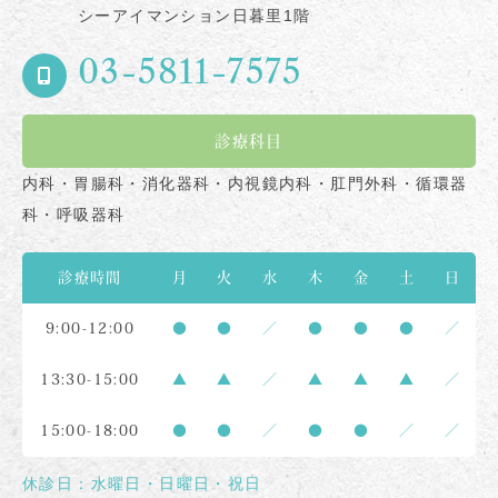
シーアイマンション日暮里1階
03-5811-7575
診療科目
内科・胃腸科・消化器科・内視鏡内科・肛門外科・循環器
科・呼吸器科
診療時間
月
火
水
木
金
土
日
9:00-12:00
●
●
／
●
●
●
／
13:30-15:00
▲
▲
／
▲
▲
▲
／
15:00-18:00
●
●
／
●
●
／
／
休診日：水曜日・日曜日・祝日