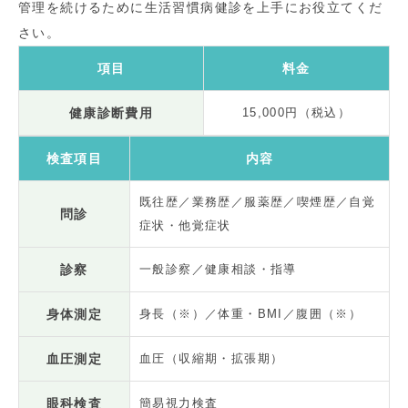
管理を続けるために生活習慣病健診を上手にお役立てくだ
さい。
項目
料金
健康診断費用
15,000円（税込）
検査項目
内容
既往歴／業務歴／服薬歴／喫煙歴／自覚
問診
症状・他覚症状
診察
一般診察／健康相談・指導
身体測定
身長（※）／体重・BMI／腹囲（※）
血圧測定
血圧（収縮期・拡張期）
眼科検査
簡易視力検査