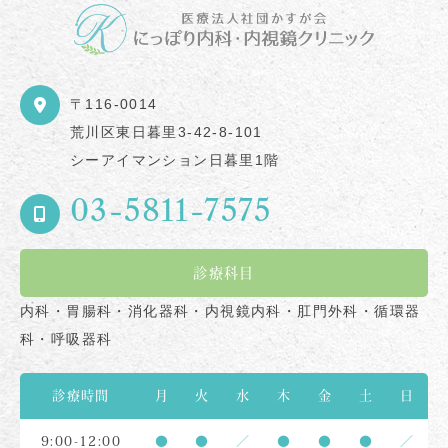
〒116-0014
荒川区東日暮里3-42-8-101
シーアイマンション日暮里1階
03-5811-7575
診療科目
内科・胃腸科・消化器科・内視鏡内科・肛門外科・循環器
科・呼吸器科
診療時間
月
火
水
木
金
土
日
9:00-12:00
●
●
／
●
●
●
／