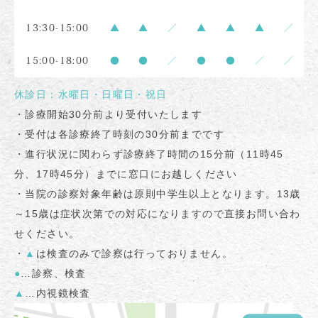
13:30-15:00
▲
▲
／
▲
▲
▲
／
15:00-18:00
●
●
／
●
●
／
／
休診日：水曜日・日曜日・祝日
・診療開始30分前より受付いたします
・受付は各診療終了時刻の30分前までです
・進行状況に関わらず診療終了時間の15分前（11時45
分、17時45分）までに窓口にお越しください
・当院の診察対象年齢は原則中学生以上となります。13歳
～15歳は症状次第での対応になりますので直接お問い合わ
せください。
・
▲
は検査のみで診察は行っておりません。
●
…診察、検査
▲
…内視鏡検査